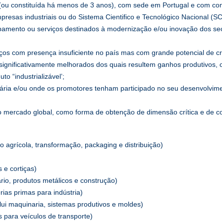
u constituída há menos de 3 anos), com sede em Portugal e com cont
esas industriais ou do Sistema Cientifico e Tecnológico Nacional (S
pamento ou serviços destinados à modernização e/ou inovação dos sec
iços com presença insuficiente no país mas com grande potencial de c
ignificativamente melhorados dos quais resultem ganhos produtivos, o
o “industrializável’;
ária e/ou onde os promotores tenham participado no seu desenvolvime
o mercado global, como forma de obtenção de dimensão crítica e de co
ão agrícola, transformação, packaging e distribuição)
 e cortiças)
ário, produtos metálicos e construção)
érias primas para indústria)
lui maquinaria, sistemas produtivos e moldes)
 para veículos de transporte)