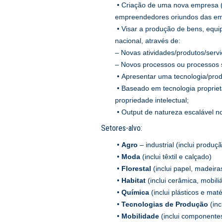
• Criação de uma nova empresa (o
empreendedores oriundos das empr
• Visar a produção de bens, equi
nacional, através de:
– Novas atividades/produtos/serv
– Novos processos ou processos s
• Apresentar uma tecnologia/produt
• Baseado em tecnologia propriet
propriedade intelectual;
• Output de natureza escalável n
Setores-alvo:
•
Agro
– industrial (inclui produç
•
Moda
(inclui têxtil e calçado)
•
Florestal
(inclui papel, madeiras
•
Habitat
(inclui cerâmica, mobili
•
Química
(inclui plásticos e mat
•
Tecnologias de Produção
(inc
•
Mobilidade
(inclui componentes