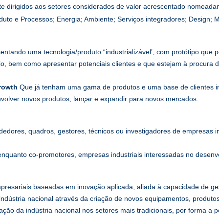
rte dirigidos aos setores considerados de valor acrescentado nomeada
to e Processos; Energia; Ambiente; Serviços integradores; Design; Ma
entando uma tecnologia/produto “industrializável’, com protótipo que p
cio, bem como apresentar potenciais clientes e que estejam à procura 
Growth
Que já tenham uma gama de produtos e uma base de clientes in
envolver novos produtos, lançar e expandir para novos mercados.
edores, quadros, gestores, técnicos ou investigadores de empresas in
 enquanto co-promotores, empresas industriais interessadas no desenv
presariais baseadas em inovação aplicada, aliada à capacidade de ge
indústria nacional através da criação de novos equipamentos, produto
ão da indústria nacional nos setores mais tradicionais, por forma a p