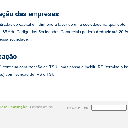
ização das empresas
entradas de capital em dinheiro a favor de uma sociedade na qual deten
igo 35.º do Código das Sociedades Comerciais poderá
deduzir até 20 %
r essa sociedade…
ucação
 continua com isenção de TSU , mas passa a incidir IRS (termina a is
nos) com isenção de IRS e TSU
vro de Reclamações
| Fundada em 2011
NEWSLETTER: