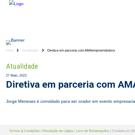
HOME
EMPRESA
CONSULTORES
SERVIÇ
Inicio
Atualidades
Diretiva em parceria com AMAempreendedora
Atualidade
27 Maio, 2023
Diretiva em parceria com A
Jorge Meneses é convidado para ser orador em evento empresaria
Termos & Condições
|
Resolução de Litigios
|
Livro de Reclamações
| Fundada em 20