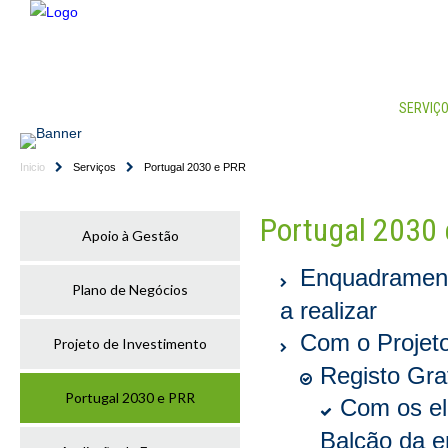
HOME
EMPRESA
CONSULTORES
SERVIÇ
Inicio
Serviços
Portugal 2030 e PRR
Portugal 2030 
Apoio à Gestão
Enquadramento
Plano de Negócios
a realizar
Com o Projeto
Projeto de Investimento
Registo Gra
Portugal 2030 e PRR
Com os ele
Balcão da e