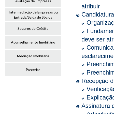
Avaliação de Empresas
atribuir
Intermediação de Empresas ou
Candidatur
Entrada/Saída de Sócios
Organizaç
Seguros de Crédito
Fundament
deve ser atr
Aconselhamento Imobiliário
Comunicaç
esclarecime
Mediação Imobiliária
Preenchim
Parcerias
Preenchim
Recepção d
Verificaç
Explicaçã
Assinatura 
Articulaç