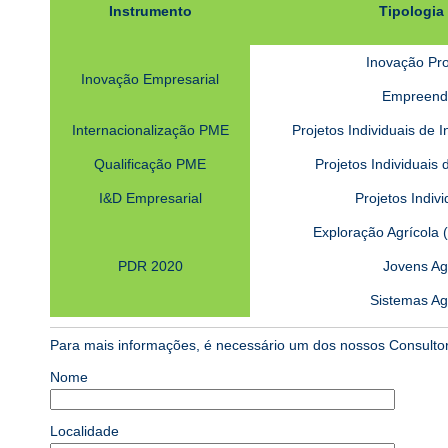
Instrumento
Tipologia
Inovação Pr
Inovação Empresarial
Empreend
Internacionalização PME
Projetos Individuais de 
Qualificação PME
Projetos Individuais
I&D Empresarial
Projetos Indiv
Exploração Agrícola (
PDR 2020
Jovens Agr
Sistemas Agr
Para mais informações, é necessário um dos nossos Consultore
Nome
Localidade